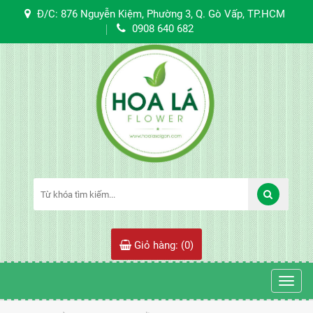
Đ/C: 876 Nguyễn Kiệm, Phường 3, Q. Gò Vấp, TP.HCM
0908 640 682
Giỏ hàng: (
0
)
Toggl
navig