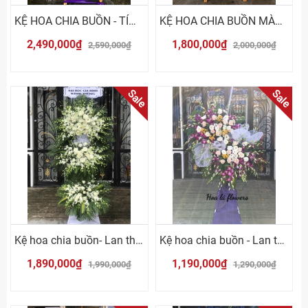
KỆ HOA CHIA BUỒN - TÍM TRẮNG
KỆ HOA CHIA BUỒN MÀU TRẮNG TÍM
2,490,000₫
1,800,000₫
2,590,000₫
2,000,000₫
Sale
Sale
Kệ hoa chia buồn- Lan thái trắng
Kệ hoa chia buồn - Lan thái tím
1,890,000₫
1,190,000₫
1,990,000₫
1,290,000₫