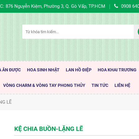
C: 876 Nguyễn Kiệm, Phường 3, Q. Gò Vấp, TP.HCM
0908 64
A ĂN ĐƯỢC
HOA SINH NHẬT
LAN HỒ ĐIỆP
HOA KHAI TRƯƠNG
VÒNG CHARM & VÒNG TAY PHONG THỦY
TIN TỨC
LIÊN HỆ
NG LẼ
KỆ CHIA BUỒN-LẶNG LẼ