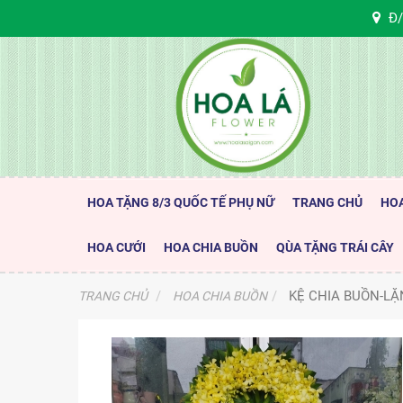
Đ/
HOA TẶNG 8/3 QUỐC TẾ PHỤ NỮ
TRANG CHỦ
HO
HOA CƯỚI
HOA CHIA BUỒN
QÙA TẶNG TRÁI CÂY
KỆ CHIA BUỒN-LẶ
TRANG CHỦ
HOA CHIA BUỒN