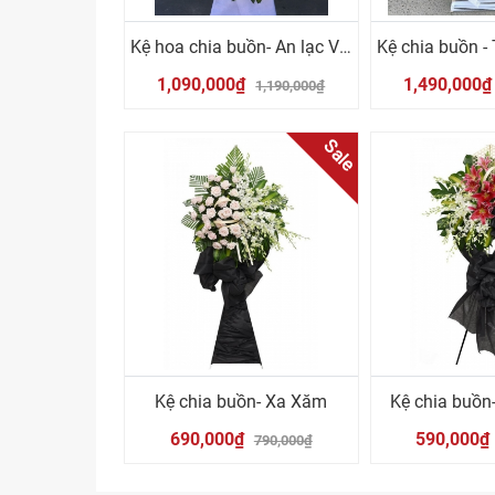
Kệ hoa chia buồn- An lạc Vĩnh Hằng
1,090,000₫
1,490,000
1,190,000₫
Sale
Kệ chia buồn- Xa Xăm
Kệ chia buồn
690,000₫
590,000₫
790,000₫