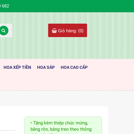
0 682
Giỏ hàng: (
0
)
HOA XẾP TIỀN
HOA SÁP
HOA CAO CẤP
• Tặng kèm thiệp chúc mừng,
băng rôn, bảng treo theo thông