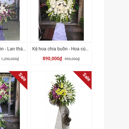
Kệ hoa chia buồn - Lan thái tím
Kệ hoa chia buồn - Hoa cúc trắng
890,000₫
1,290,000₫
990,000₫
Sale
Sale