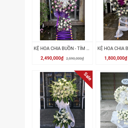
KỆ HOA CHIA BUỒN - TÍM TRẮNG
2,490,000₫
1,800,000
2,590,000₫
Sale