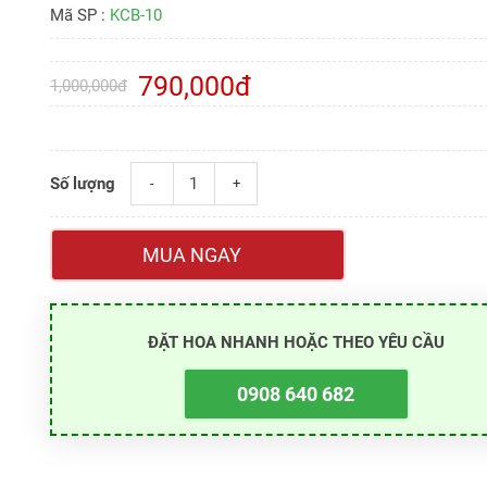
Mã SP :
KCB-10
790,000đ
1,000,000đ
Số lượng
-
+
MUA NGAY
ĐẶT HOA NHANH HOẶC THEO YÊU CẦU
0908 640 682