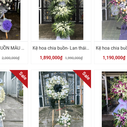
KỆ HOA CHIA BUỒN MÀU TRẮNG TÍM
Kệ hoa chia buồn- Lan thái trắng
₫
1,890,000₫
1,190,000₫
2,000,000₫
1,990,000₫
Sale
Sale