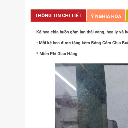
THÔNG TIN CHI TIẾT
Ý NGHĨA HOA
Kệ hoa chia buồn gồm lan thái vàng, hoa ly và ho
• Mỗi kệ hoa được tặng kèm Bảng Cắm Chia Buồ
* Miễn Phí Giao Hàng