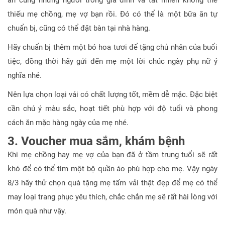
ăn cùng những người trong gia đình và tất nhiên không thể
thiếu mẹ chồng, mẹ vợ bạn rồi. Đó có thể là một bữa ăn tự
chuẩn bị, cũng có thể đặt bàn tại nhà hàng.
Hãy chuẩn bị thêm một bó hoa tươi để tặng chủ nhân của buổi
tiệc, đồng thời hãy gửi đến mẹ một lời chúc ngày phụ nữ ý
nghĩa nhé.
Nên lựa chọn loại vải có chất lượng tốt, mềm dễ mặc. Đặc biệt
cần chú ý màu sắc, hoạt tiết phù hợp với độ tuổi và phong
cách ăn mặc hàng ngày của mẹ nhé.
3. Voucher mua sắm, khám bệnh
Khi mẹ chồng hay mẹ vợ của bạn đã ở tầm trung tuổi sẽ rất
khó để có thể tìm một bộ quần áo phù hợp cho mẹ. Vậy ngày
8/3 hãy thử chọn quà tặng mẹ tấm vải thật đẹp để mẹ có thể
may loại trang phục yêu thích, chắc chắn mẹ sẽ rất hài lòng với
món quà như vậy.