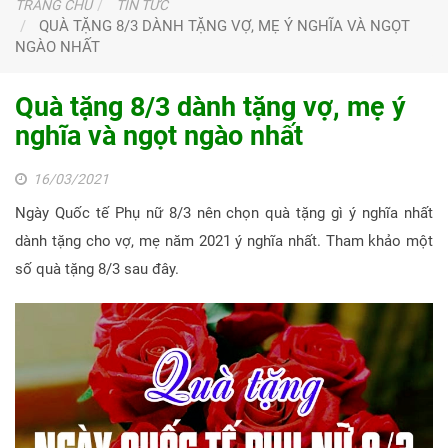
TRANG CHỦ
TIN TỨC
QUÀ TẶNG 8/3 DÀNH TẶNG VỢ, MẸ Ý NGHĨA VÀ NGỌT
NGÀO NHẤT
Quà tặng 8/3 dành tặng vợ, mẹ ý
nghĩa và ngọt ngào nhất
16/03/2021
Ngày Quốc tế Phụ nữ 8/3 nên chọn quà tặng gì ý nghĩa nhất
dành tặng cho vợ, mẹ năm 2021 ý nghĩa nhất. Tham khảo một
số quà tặng 8/3 sau đây.