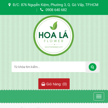
Đ/C: 876 Nguyễn Kiệm, Phường 3, Q. Gò Vấp, TP.HCM
0908 640 682
Giỏ hàng: (
0
)
Toggl
navig