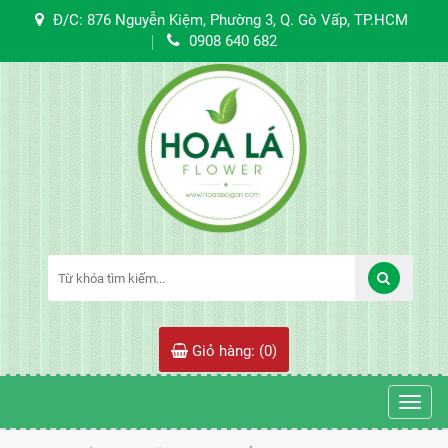
Đ/C: 876 Nguyễn Kiệm, Phường 3, Q. Gò Vấp, TP.HCM
0908 640 682
Giỏ hàng: (
0
)
Toggl
navig