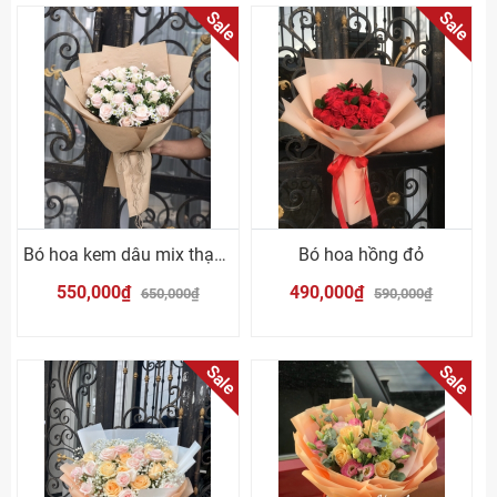
Sale
Sale
Bó hoa kem dâu mix thạch thảo
Bó hoa hồng đỏ
550,000₫
490,000₫
650,000₫
590,000₫
Sale
Sale