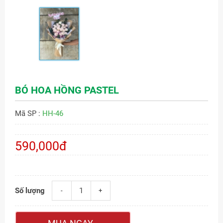
BÓ HOA HỒNG PASTEL
Mã SP :
HH-46
590,000đ
Số lượng
-
+