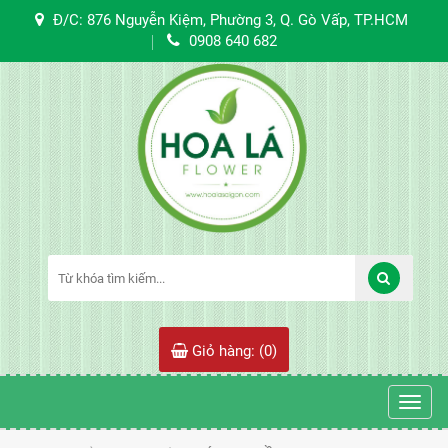
Đ/C: 876 Nguyễn Kiệm, Phường 3, Q. Gò Vấp, TP.HCM
0908 640 682
Giỏ hàng: (
0
)
Toggl
navig