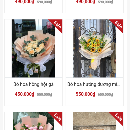
490,000₫
490,000₫
590,000₫
590,000₫
Sale
Sale
Bó hoa hồng hột gà
Bó hoa hướng dương mix mõm sói vàng
450,000₫
550,000₫
550,000₫
650,000₫
Sale
Sale