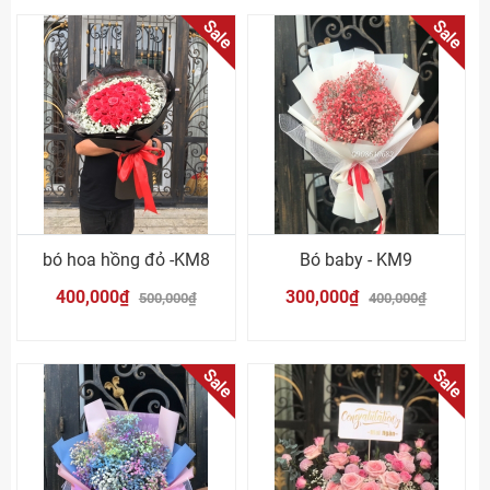
Sale
Sale
bó hoa hồng đỏ -KM8
Bó baby - KM9
400,000₫
300,000₫
500,000₫
400,000₫
Sale
Sale