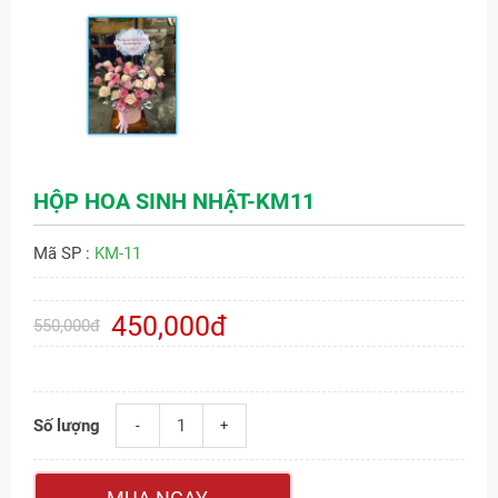
HỘP HOA SINH NHẬT-KM11
Mã SP :
KM-11
450,000đ
550,000đ
Số lượng
-
+