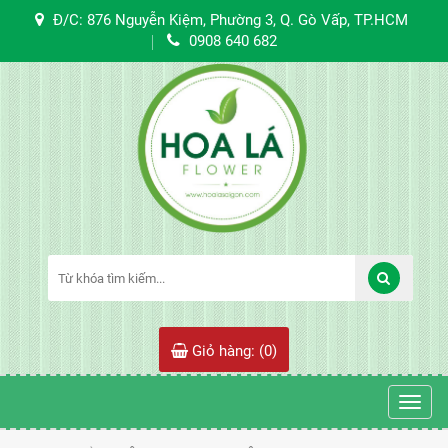
Đ/C: 876 Nguyễn Kiệm, Phường 3, Q. Gò Vấp, TP.HCM
0908 640 682
Giỏ hàng: (
0
)
Toggl
navig