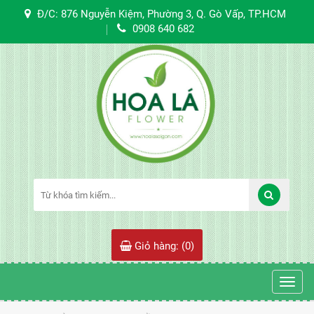
Đ/C: 876 Nguyễn Kiệm, Phường 3, Q. Gò Vấp, TP.HCM
0908 640 682
Giỏ hàng: (
0
)
Toggl
navig