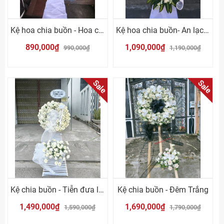
Kệ hoa chia buồn - Hoa cúc trắng
Kệ hoa chia buồn- An lạc Vĩnh Hằng
890,000₫
1,090,000₫
990,000₫
1,190,000₫
Sale
Sale
Kệ chia buồn - Tiễn đưa lần cuối
Kệ chia buồn - Đêm Trắng
1,490,000₫
1,690,000₫
1,590,000₫
1,790,000₫