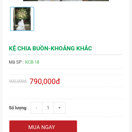
KỆ CHIA BUỒN-KHOẢNG KHẮC
Mã SP :
KCB-18
790,000đ
900,000đ
Số lượng
-
+
MUA NGAY