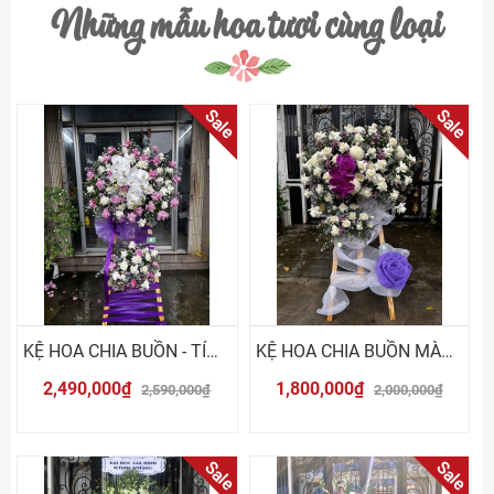
Những mẫu hoa tươi cùng loại
Sale
Sale
KỆ HOA CHIA BUỒN - TÍM TRẮNG
KỆ HOA CHIA BUỒN MÀU TRẮNG TÍM
2,490,000₫
1,800,000₫
2,590,000₫
2,000,000₫
Sale
Sale