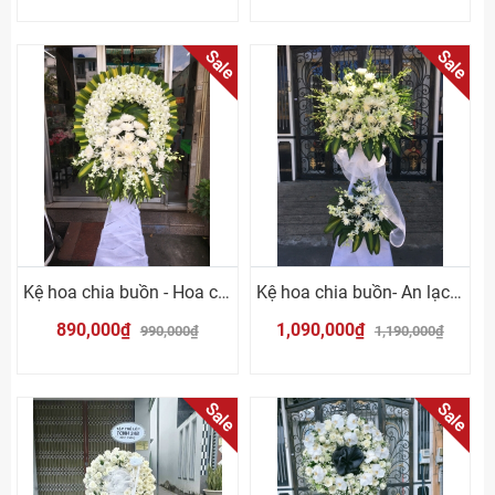
Sale
Sale
Kệ hoa chia buồn - Hoa cúc trắng
Kệ hoa chia buồn- An lạc Vĩnh Hằng
890,000₫
1,090,000₫
990,000₫
1,190,000₫
Sale
Sale