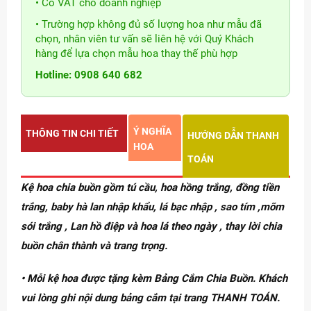
• Có VAT cho doanh nghiệp
• Trường hợp không đủ số lượng hoa như mẫu đã
chọn, nhân viên tư vấn sẽ liên hệ với Quý Khách
hàng để lựa chọn mẫu hoa thay thế phù hợp
Hotline: 0908 640 682
Ý NGHĨA
THÔNG TIN CHI TIẾT
HƯỚNG DẪN THANH
HOA
TOÁN
Kệ hoa chia buồn gồm tú cầu, hoa hồng trắng, đồng tiền
trắng, baby hà lan nhập khẩu, lá bạc nhập , sao tím ,mõm
sói trắng , Lan hồ điệp và hoa lá theo ngày , thay lời chia
buồn chân thành và trang trọng.
• Mỗi kệ hoa được tặng kèm Bảng Cắm Chia Buồn. Khách
vui lòng ghi nội dung bảng cắm tại trang THANH TOÁN.