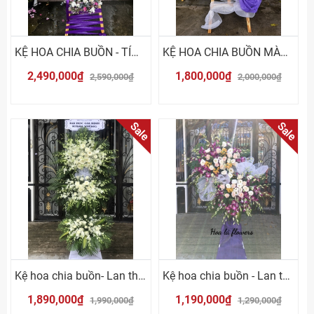
KỆ HOA CHIA BUỒN - TÍM TRẮNG
KỆ HOA CHIA BUỒN MÀU TRẮNG TÍM
2,490,000₫
1,800,000₫
2,590,000₫
2,000,000₫
Sale
Sale
Kệ hoa chia buồn- Lan thái trắng
Kệ hoa chia buồn - Lan thái tím
1,890,000₫
1,190,000₫
1,990,000₫
1,290,000₫