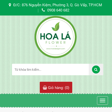
Đ/C: 876 Nguyễn Kiệm, Phường 3, Q. Gò Vấp, TP.HCM
0908 640 682
Giỏ hàng: (
0
)
Toggl
navig