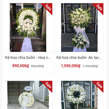
Sale
Sale
Kệ hoa chia buồn - Hoa cúc trắng
Kệ hoa chia buồn- An lạc Vĩnh Hằng
890,000₫
1,090,000₫
990,000₫
1,190,000₫
Sale
Sale