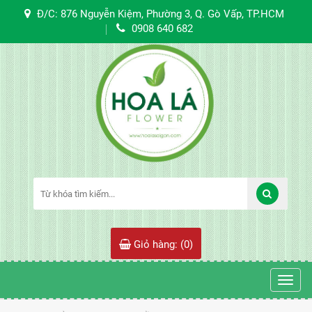
Đ/C: 876 Nguyễn Kiệm, Phường 3, Q. Gò Vấp, TP.HCM
0908 640 682
Giỏ hàng: (
0
)
Toggl
navig