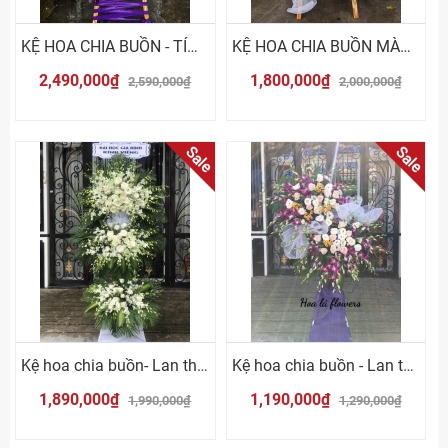
KỆ HOA CHIA BUỒN - TÍM TRẮNG
KỆ HOA CHIA BUỒN MÀU TRẮNG TÍM
2,490,000₫
1,800,000₫
2,590,000₫
2,000,000₫
Sale
Sale
Kệ hoa chia buồn- Lan thái trắng
Kệ hoa chia buồn - Lan thái tím
1,890,000₫
1,190,000₫
1,990,000₫
1,290,000₫