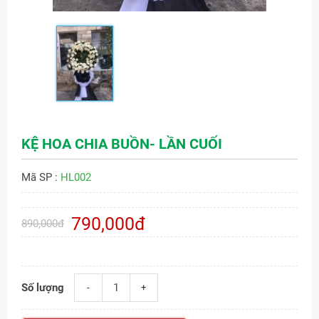
KỆ HOA CHIA BUỒN- LẦN CUỐI
Mã SP :
HL002
790,000đ
890,000đ
Số lượng
-
+