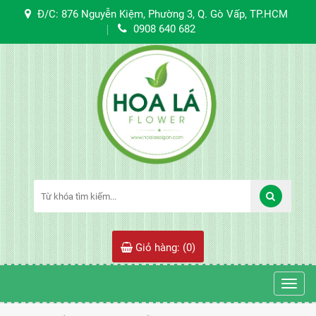
Đ/C: 876 Nguyễn Kiệm, Phường 3, Q. Gò Vấp, TP.HCM
0908 640 682
Giỏ hàng: (
0
)
Toggl
navig