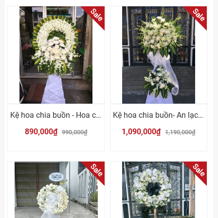
Sale
Sale
Kệ hoa chia buồn - Hoa cúc trắng
Kệ hoa chia buồn- An lạc Vĩnh Hằng
890,000₫
1,090,000₫
990,000₫
1,190,000₫
Sale
Sale