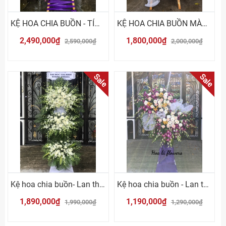
KỆ HOA CHIA BUỒN - TÍM TRẮNG
KỆ HOA CHIA BUỒN MÀU TRẮNG TÍM
2,490,000₫
1,800,000₫
2,590,000₫
2,000,000₫
Sale
Sale
Kệ hoa chia buồn- Lan thái trắng
Kệ hoa chia buồn - Lan thái tím
1,890,000₫
1,190,000₫
1,990,000₫
1,290,000₫