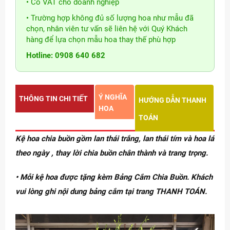
• Có VAT cho doanh nghiệp
• Trường hợp không đủ số lượng hoa như mẫu đã
chọn, nhân viên tư vấn sẽ liên hệ với Quý Khách
hàng để lựa chọn mẫu hoa thay thế phù hợp
Hotline: 0908 640 682
Ý NGHĨA
THÔNG TIN CHI TIẾT
HƯỚNG DẪN THANH
HOA
TOÁN
Kệ hoa chia buồn gồm lan thái trắng, lan thái tím và hoa lá
theo ngày , thay lời chia buồn chân thành và trang trọng.
• Mỗi kệ hoa được tặng kèm Bảng Cắm Chia Buồn. Khách
vui lòng ghi nội dung bảng cắm tại trang THANH TOÁN.