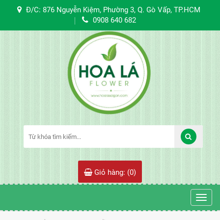
Đ/C: 876 Nguyễn Kiệm, Phường 3, Q. Gò Vấp, TP.HCM
0908 640 682
Giỏ hàng: (
0
)
Toggl
navig