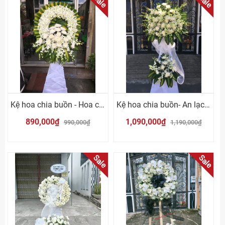
Sale
Sale
Kệ hoa chia buồn - Hoa cúc trắng
Kệ hoa chia buồn- An lạc Vĩnh Hằng
890,000₫
1,090,000₫
990,000₫
1,190,000₫
Sale
Sale