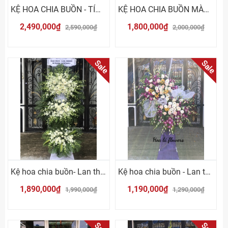
KỆ HOA CHIA BUỒN - TÍM TRẮNG
KỆ HOA CHIA BUỒN MÀU TRẮNG TÍM
2,490,000₫
1,800,000₫
2,590,000₫
2,000,000₫
Sale
Sale
Kệ hoa chia buồn- Lan thái trắng
Kệ hoa chia buồn - Lan thái tím
1,890,000₫
1,190,000₫
1,990,000₫
1,290,000₫