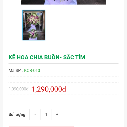
KỆ HOA CHIA BUỒN- SẮC TÍM
Mã SP :
KCB-010
1,290,000đ
1,390,000đ
Số lượng
-
+