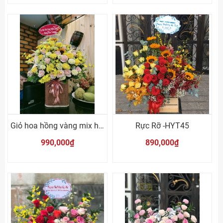
Giỏ hoa hồng vàng mix hướng dương
Rực Rỡ -HYT45
990,000₫
890,000₫