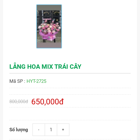
LẴNG HOA MIX TRÁI CÂY
Mã SP :
HYT-2725
650,000đ
800,000đ
Số lượng
-
+