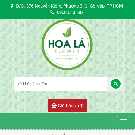
Đ/C: 876 Nguyễn Kiệm, Phường 3, Q. Gò Vấp, TP.HCM
0908 640 682
Giỏ hàng: (
0
)
Toggl
navig