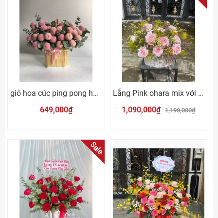
giỏ hoa cúc ping pong hồng
Lẵng Pink ohara mix với cỏ hoa Nam Phi
649,000₫
1,090,000₫
1,190,000₫
Sale