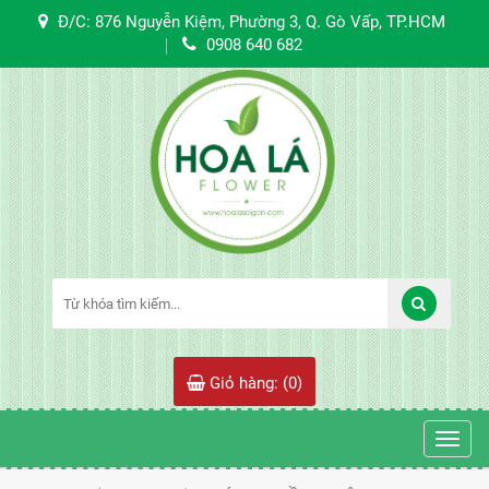
Đ/C: 876 Nguyễn Kiệm, Phường 3, Q. Gò Vấp, TP.HCM
0908 640 682
Giỏ hàng: (
0
)
Toggl
navig