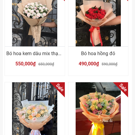
Bó hoa kem dâu mix thạch thảo
Bó hoa hồng đỏ
550,000₫
490,000₫
650,000₫
590,000₫
Sale
Sale