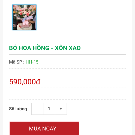
BÓ HOA HỒNG - XÔN XAO
Mã SP :
HH-15
590,000đ
Số lượng
-
+
MUA NGAY