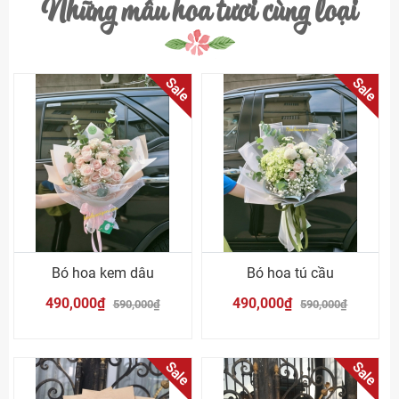
Những mẫu hoa tươi cùng loại
Sale
Sale
Bó hoa kem dâu
Bó hoa tú cầu
490,000₫
490,000₫
590,000₫
590,000₫
Sale
Sale