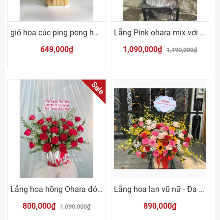
giỏ hoa cúc ping pong hồng
Lẵng Pink ohara mix với cỏ hoa Nam Phi
649,000₫
1,090,000₫
1,190,000₫
Sale
Lẵng hoa hồng Ohara đỏ mix lá bạc
Lẵng hoa lan vũ nữ - Đa sắc
800,000₫
890,000₫
1,090,000₫