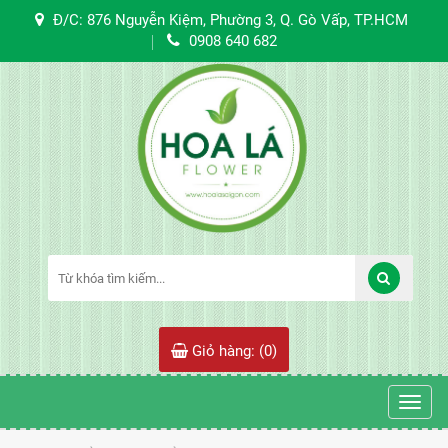
Đ/C: 876 Nguyễn Kiệm, Phường 3, Q. Gò Vấp, TP.HCM
0908 640 682
Giỏ hàng: (
0
)
Toggl
navig