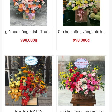
giỏ hoa hồng prist - Thương mình
Giỏ hoa hồng vàng mix hướng dương
990,000₫
990,000₫
Rực Rỡ -HYT45
giỏ hoa hồng mix vũ nữ