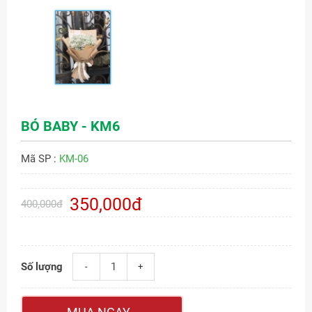
BÓ BABY - KM6
Mã SP :
KM-06
350,000đ
400,000đ
Số lượng
-
+