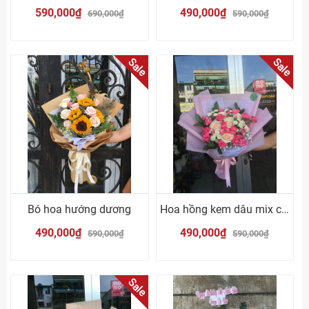
590,000₫
490,000₫
690,000₫
590,000₫
Sale
Sale
Bó hoa hướng dương
Hoa hồng kem dâu mix cẩm chướng hồng
490,000₫
490,000₫
590,000₫
590,000₫
Sale