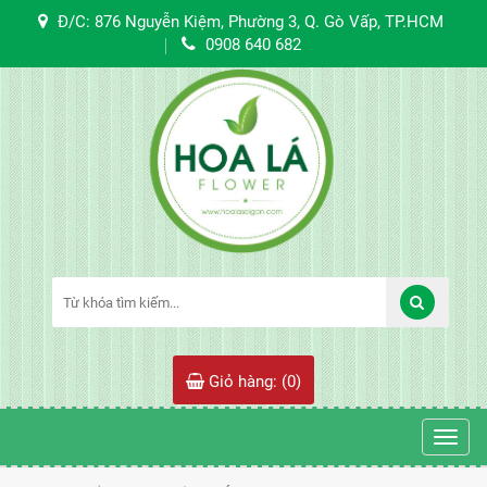
Đ/C: 876 Nguyễn Kiệm, Phường 3, Q. Gò Vấp, TP.HCM
0908 640 682
Giỏ hàng: (
0
)
Toggl
navig