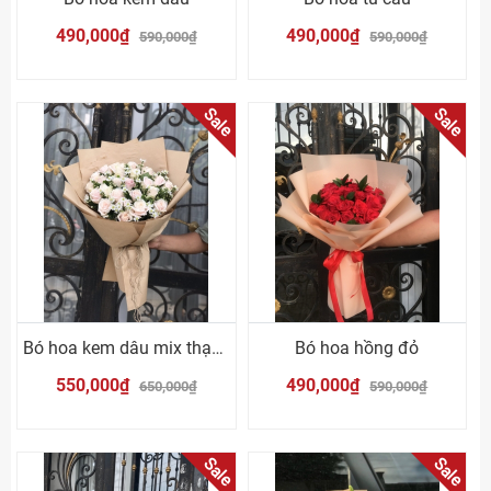
490,000₫
490,000₫
590,000₫
590,000₫
Sale
Sale
Bó hoa kem dâu mix thạch thảo
Bó hoa hồng đỏ
550,000₫
490,000₫
650,000₫
590,000₫
Sale
Sale