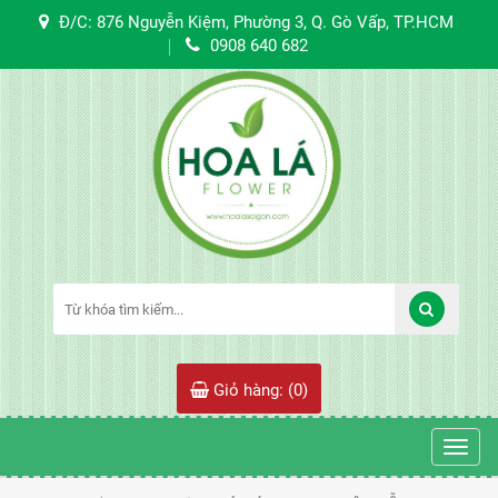
Đ/C: 876 Nguyễn Kiệm, Phường 3, Q. Gò Vấp, TP.HCM
0908 640 682
Giỏ hàng: (
0
)
Toggl
navig