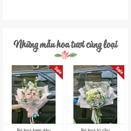
Những mẫu hoa tươi cùng loại
Sale
Sale
Bó hoa kem dâu
Bó hoa tú cầu