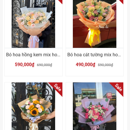
Bó hoa hồng kem mix hoa hồng cam
Bó hoa cát tường mix hoa hồng cam
590,000₫
490,000₫
690,000₫
590,000₫
Sale
Sale