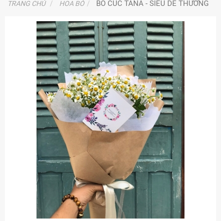
BÓ CÚC TANA - SIÊU DỄ THƯƠNG
TRANG CHỦ
HOA BÓ