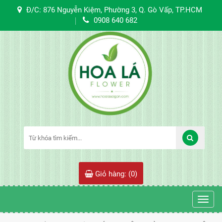
Đ/C: 876 Nguyễn Kiệm, Phường 3, Q. Gò Vấp, TP.HCM
0908 640 682
Giỏ hàng: (
0
)
Toggl
navig