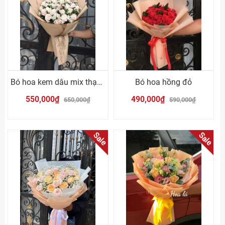
Bó hoa kem dâu mix thạch thảo
Bó hoa hồng đỏ
550,000₫
490,000₫
650,000₫
590,000₫
Sale
Sale