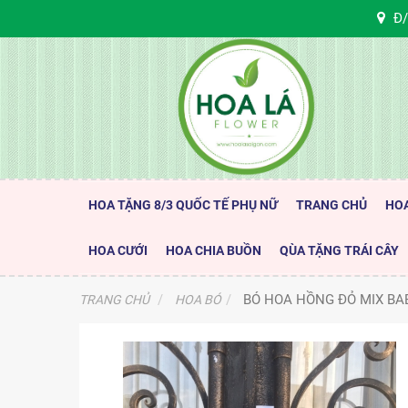
Đ/
HOA TẶNG 8/3 QUỐC TẾ PHỤ NỮ
TRANG CHỦ
HO
HOA CƯỚI
HOA CHIA BUỒN
QÙA TẶNG TRÁI CÂY
BÓ HOA HỒNG ĐỎ MIX BA
TRANG CHỦ
HOA BÓ