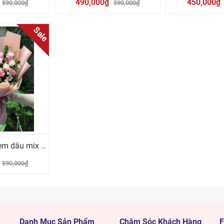
490,000₫
450,000₫
590,000₫
590,000₫
Sale
Bó hoa hồng kem dâu mix cúc trắng
590,000₫
Danh Mục Sản Phẩm
Chăm Sóc Khách Hàng
F