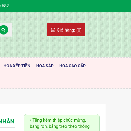
0 682
Giỏ hàng: (
0
)
HOA XẾP TIỀN
HOA SÁP
HOA CAO CẤP
• Tặng kèm thiệp chúc mừng,
 NHÂN
băng rôn, bảng treo theo thông