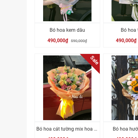
Bó hoa kem dâu
Bó hoa 
490,000₫
490,000₫
590,000₫
Sale
Bó hoa cát tường mix hoa hồng cam
Bó hoa hư