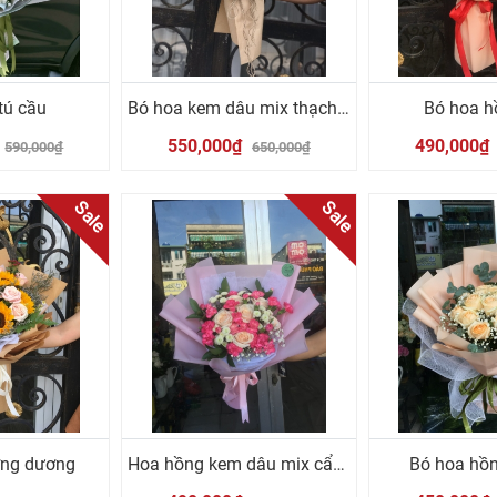
tú cầu
Bó hoa kem dâu mix thạch thảo
Bó hoa h
550,000₫
490,000₫
590,000₫
650,000₫
Sale
Sale
ớng dương
Hoa hồng kem dâu mix cẩm chướng hồng
Bó hoa hồn