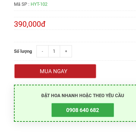
Mã SP :
HYT-102
390,000đ
Số lượng
-
+
MUA NGAY
ĐẶT HOA NHANH HOẶC THEO YÊU CẦU
0908 640 682