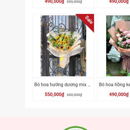
490,000₫
490,000₫
590,000₫
Sale
Bó hoa hướng dương mix mõm sói vàng
550,000₫
490,000₫
650,000₫