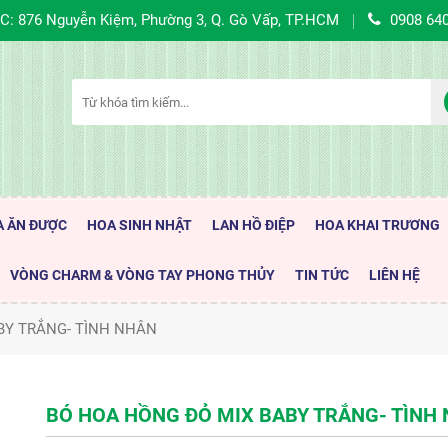
C: 876 Nguyễn Kiệm, Phường 3, Q. Gò Vấp, TP.HCM
0908 64
A ĂN ĐƯỢC
HOA SINH NHẬT
LAN HỒ ĐIỆP
HOA KHAI TRƯƠNG
VÒNG CHARM & VÒNG TAY PHONG THỦY
TIN TỨC
LIÊN HỆ
BY TRẮNG- TÌNH NHÂN
BÓ HOA HỒNG ĐỎ MIX BABY TRẮNG- TÌNH