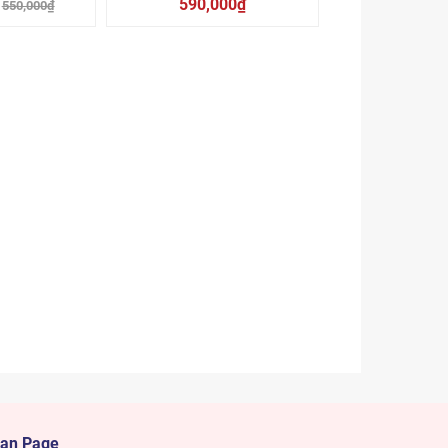
590,000₫
550,000₫
an Page