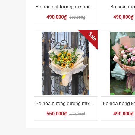
Bó hoa cát tường mix hoa hồng cam
Bó hoa hư
490,000₫
490,000₫
590,000₫
Sale
Bó hoa hướng dương mix mõm sói vàng
550,000₫
490,000₫
650,000₫