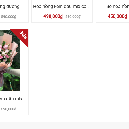
ớng dương
Hoa hồng kem dâu mix cẩm chướng hồng
Bó hoa hồn
490,000₫
450,000₫
590,000₫
590,000₫
Sale
Bó hoa hồng kem dâu mix cúc trắng
590,000₫