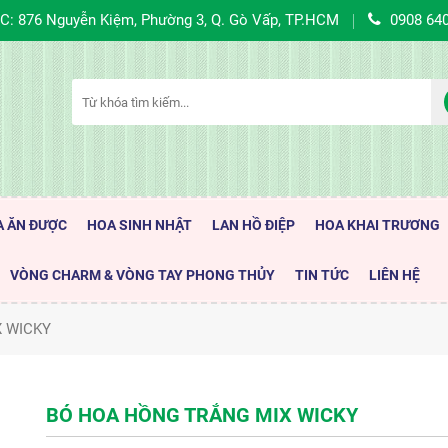
C: 876 Nguyễn Kiệm, Phường 3, Q. Gò Vấp, TP.HCM
0908 64
A ĂN ĐƯỢC
HOA SINH NHẬT
LAN HỒ ĐIỆP
HOA KHAI TRƯƠNG
VÒNG CHARM & VÒNG TAY PHONG THỦY
TIN TỨC
LIÊN HỆ
 WICKY
BÓ HOA HỒNG TRẮNG MIX WICKY