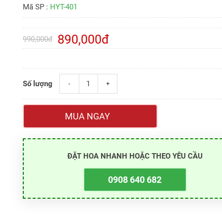
Mã SP :
HYT-401
890,000đ
990,000đ
Số lượng
-
+
MUA NGAY
ĐẶT HOA NHANH HOẶC THEO YÊU CẦU
0908 640 682