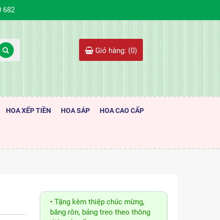
0 682
Giỏ hàng: (
0
)
HOA XẾP TIỀN
HOA SÁP
HOA CAO CẤP
• Tặng kèm thiệp chúc mừng,
băng rôn, bảng treo theo thông