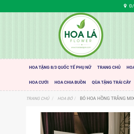
Đ/
HOA TẶNG 8/3 QUỐC TẾ PHỤ NỮ
TRANG CHỦ
HO
HOA CƯỚI
HOA CHIA BUỒN
QÙA TẶNG TRÁI CÂY
BÓ HOA HỒNG TRẮNG MIX
TRANG CHỦ
HOA BÓ