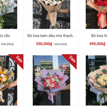
tú cầu
Bó hoa kem dâu mix thạch thảo
Bó hoa h
550,000₫
490,000₫
590,000₫
650,000₫
Sale
Sale