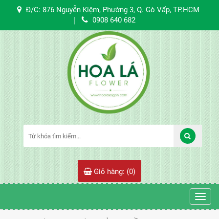
Đ/C: 876 Nguyễn Kiệm, Phường 3, Q. Gò Vấp, TP.HCM
0908 640 682
Giỏ hàng: (
0
)
Toggl
navig