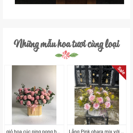
Những mẫu hoa tươi cùng loại
Sale
giỏ hoa cúc ping pong hồng
Lẵng Pink ohara mix với cỏ hoa Nam Phi