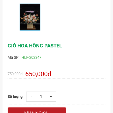
GIỎ HOA HỒNG PASTEL
Mã SP :
HLF-202347
650,000đ
750,000đ
Số lượng
-
+