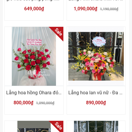
649,000₫
1,090,000₫
1,190,000₫
Sale
Lẵng hoa hồng Ohara đỏ mix lá bạc
Lẵng hoa lan vũ nữ - Đa sắc
800,000₫
890,000₫
1,090,000₫
Sale