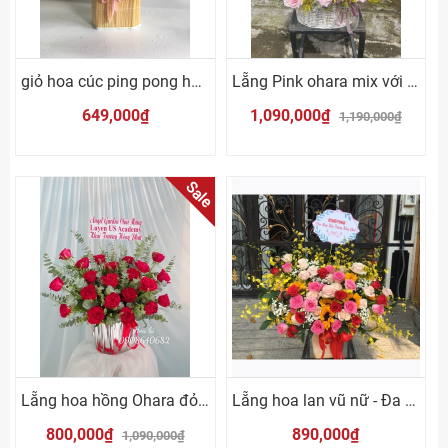
giỏ hoa cúc ping pong hồng
Lẵng Pink ohara mix với cỏ hoa Nam Phi
649,000₫
1,090,000₫
1,190,000₫
Sale
Lẵng hoa hồng Ohara đỏ mix lá bạc
Lẵng hoa lan vũ nữ - Đa sắc
800,000₫
890,000₫
1,090,000₫