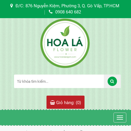
Đ/C: 876 Nguyễn Kiệm, Phường 3, Q. Gò Vấp, TP.HCM
0908 640 682
Giỏ hàng: (
0
)
Toggl
navig